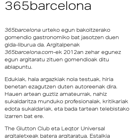
365barcelona
365barcelona
urteko egun bakoitzerako
gomendio gastronomiko bat jasotzen duen
gida-liburua da. Argitalpenak
365barcelona.com
-ek 2012an zehar egunez
egun argitaratu zituen gomendioak ditu
abiapuntu.
Edukiak, hala argazkiak nola testuak, hiria
benetan ezagutzen duten autoreenak dira.
Hauen artean guztiz amateurrak, nahiz
sukaldaritza munduko profesionalak, kritikariak
edota sukaldariak, eta bada tartean telebistako
izarren bat ere.
The Glutton Club eta Leqtor Universal
argitaletxeak batera argitaratua. Estalkia