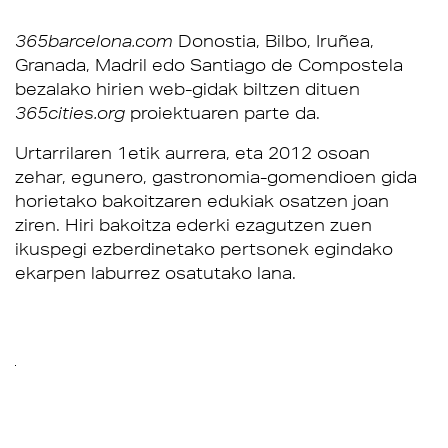
365barcelona.com
Donostia, Bilbo, Iruñea,
Granada, Madril edo Santiago de Compostela
bezalako hirien web-gidak biltzen dituen
365cities.org
proiektuaren parte da.
Urtarrilaren 1etik aurrera, eta 2012 osoan
zehar, egunero, gastronomia-gomendioen gida
horietako bakoitzaren edukiak osatzen joan
ziren. Hiri bakoitza ederki ezagutzen zuen
ikuspegi ezberdinetako pertsonek egindako
ekarpen laburrez osatutako lana.