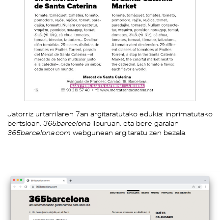
Jatorriz urtarrilaren 7an argitaratutako edukia: inprimatutako
bertsioan,
365barcelona
liburuan, eta bere garaian
365barcelona.com
webgunean argitaratu zen bezala.