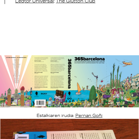
Leqtor Universal
The Glutton Club
Estalkiaren irudia:
Pernan Goñi