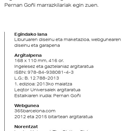
Pernan Goñi marrazkilariak egin zuen.
Egindako lana
Liburuaren diseinu eta maketazioa, webgunearen
diseinu eta garapena
Argitalpena
168 x 110 mm,
416 or.
Ingelesez eta gaztelaniaz argitaratua
ISBN: 978-84-938081-4-3
L.G.: B. 12.788-2013
1. edizioa: 2013ko maiatza
Leqtor Universalek argitaratua
Estalkiaren irudia:
Pernan Goñi
Webgunea
365barcelona.com
2012 eta 2015 bitartean argitaratua
Norentzat