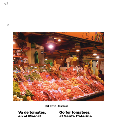
<!–
–>