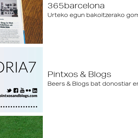
365barcelona
Urteko egun bakoitzerako go
Pintxos & Blogs
Beers & Blogs bat donostiar e