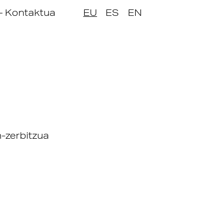
— Kontaktua
EU
ES
EN
n-zerbitzua