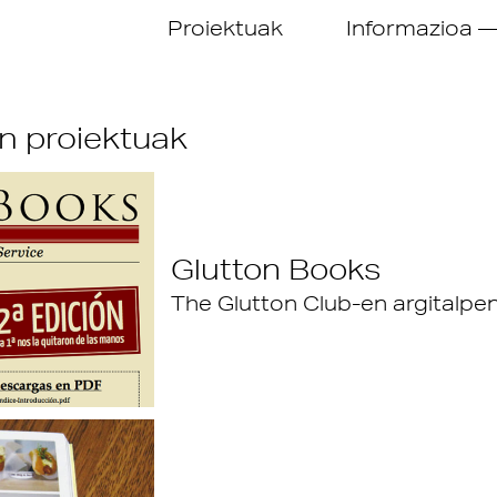
Proiektuak
Informazioa 
n proiektuak
Glutton Books
The Glutton Club-en argitalpe