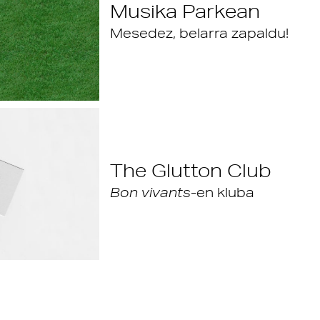
Musika Parkean
Mesedez, belarra zapaldu!
The Glutton Club
Bon vivants
-en kluba