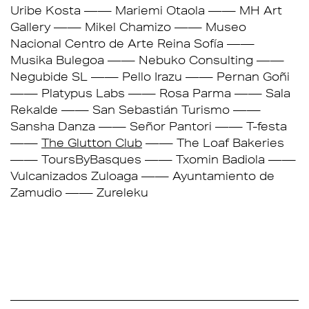
Uribe Kosta
Mariemi Otaola
MH Art
Gallery
Mikel Chamizo
Museo
Nacional Centro de Arte Reina Sofía
Musika Bulegoa
Nebuko Consulting
Negubide SL
Pello Irazu
Pernan Goñi
Platypus Labs
Rosa Parma
Sala
Rekalde
San Sebastián Turismo
Sansha Danza
Señor Pantori
T-festa
The Glutton Club
The Loaf Bakeries
ToursByBasques
Txomin Badiola
Vulcanizados Zuloaga
Ayuntamiento de
Zamudio
Zureleku