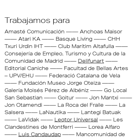
Trabajamos para
Amasté Comunicación
Anchoas Maisor
Atari KA
Basque Living
CHH
Txuri Urdin IHT
Club Marítim Altafulla
Consejería de Empleo, Turismo y Cultura de la
Comunidad de Madrid
Delifunart
Editorial Caniche
Facultad de Bellas Artes
– UPV/EHU
Federació Catalana de Vela
Fundación Museo Jorge Oteiza
Galería Moisés Pérez de Albéniz
Go Local
San Sebastian
Goitur
Jon Mantxi
Jon Otamendi
La Roca del Fraile
La
Salsera
LaNautika
Lantegi Batuak
LaVidak
Leqtor Universal
Les
Clandestines de Montferri
Lorea Alfaro
Luis Candaudap
Mancomunidad de