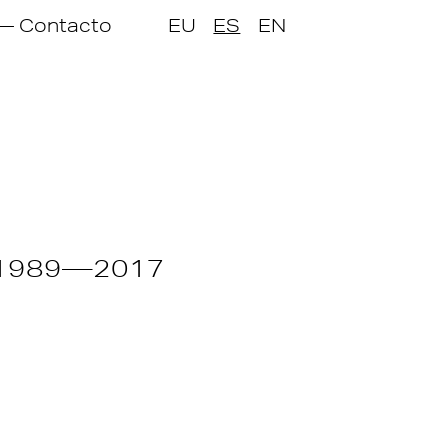
 — Contacto
EU
ES
EN
1989—2017